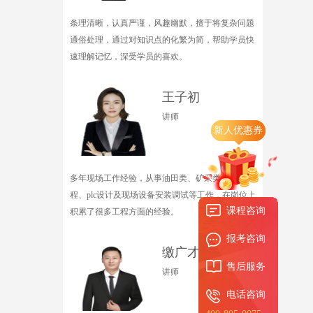
条理清晰，认真严谨，风趣幽默，擅于将复杂问题
通俗处理，通过对知识点的化繁为简，帮助学员快
速理解记忆，深受学员的喜欢。
王子初
讲师
新人优惠券
多年现场工作经验，从事油田类、矿采类智能化工
程、plc设计及现场设备安装调试等工作，在岗位上
课程咨询
积累了很多工程方面的经验。
报考咨询
缴广才
售后服务
讲师
电话咨询