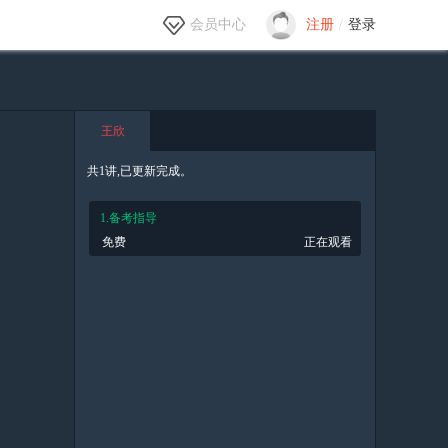
会员中心
注册
/
登录
王欣
共1讲,已更新完成。
1.备考指导
免费
正在观看