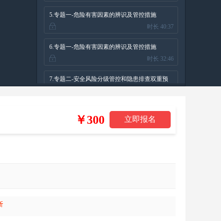
5.专题一-危险有害因素的辨识及管控措施
时长 40:37
（五）
6.专题一-危险有害因素的辨识及管控措施
时长 32:46
（六）
7.专题二-安全风险分级管控和隐患排查双重预
时长 42:46
防机制
8.专题三-特殊作业及特种设备（一）
￥300
时长 28:25
9.专题三-特殊作业及特种设备（二）
时长 49:54
10.专题四-应急管理和事故管理
时长 37:42