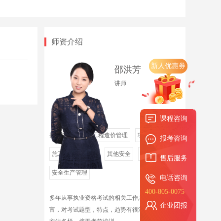
师资介绍
新人优惠券
邵洪芳
讲师
课程咨询
授课领域
建设工程造价管理
项目管理
报考咨询
施工管理
管理
其他安全
其他安全
售后服务
安全生产管理
电话咨询
400-805-0075
多年从事执业资格考试的相关工作,教学经验丰
企业团报
富，对考试题型，特点，趋势有很深的了解。教学