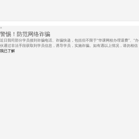
×
警惕！防范网络诈骗
近日我司部分学员接到诈骗电话、诈骗快递，包括但不限于“华课网校办理退费”、“办
伙通过非法手段获取到学员信息，诱导学员，实施诈骗。如有遇以上情况，请勿相信
我已了解