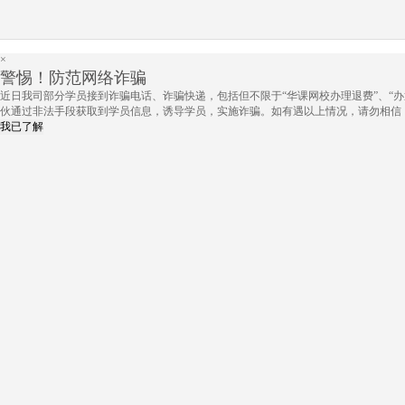
×
警惕！防范网络诈骗
近日我司部分学员接到诈骗电话、诈骗快递，包括但不限于“华课网校办理退费”、“办
伙通过非法手段获取到学员信息，诱导学员，实施诈骗。如有遇以上情况，请勿相信
我已了解