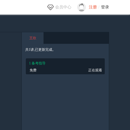
会员中心
注册
/
登录
王欣
共1讲,已更新完成。
1.备考指导
免费
正在观看