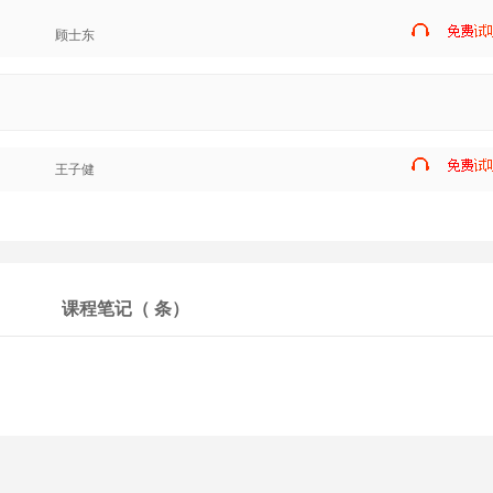
顾士东
王子健
课程笔记（
条）