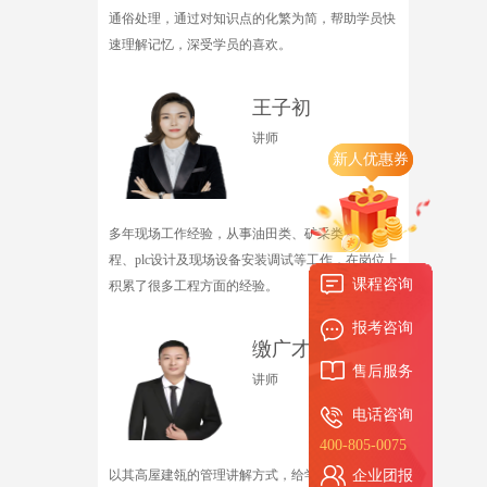
通俗处理，通过对知识点的化繁为简，帮助学员快
速理解记忆，深受学员的喜欢。
王子初
讲师
新人优惠券
多年现场工作经验，从事油田类、矿采类智能化工
程、plc设计及现场设备安装调试等工作，在岗位上
课程咨询
积累了很多工程方面的经验。
报考咨询
缴广才
售后服务
讲师
电话咨询
400-805-0075
以其高屋建瓴的管理讲解方式，给学生们带来了醍
企业团报