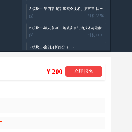
5.模块一-第四章-尾矿库安全技术、第五章-排土
时长 33:56
场（废石场）安全技术
6.模块一-第六章-矿山地质灾害防治技术与隐蔽
时长 11:31
致灾因素普查
7.模块二-案例分析部分（一）
时长 22:17
8.模块二-案例分析部分（二）
￥200
时长 15:21
9.模块三-国家文件新规定
时长 17:57