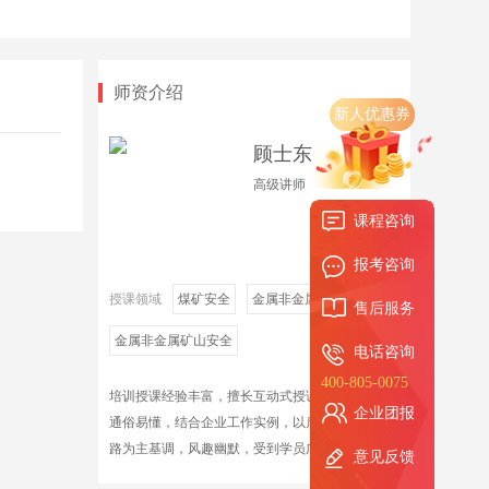
师资介绍
新人优惠券
顾士东
高级讲师
课程咨询
报考咨询
授课领域
煤矿安全
金属非金属矿山安全
售后服务
金属非金属矿山安全
电话咨询
400-805-0075
培训授课经验丰富，擅长互动式授课，深入浅出，
企业团报
通俗易懂，结合企业工作实例，以启发学员开拓思
路为主基调，风趣幽默，受到学员广泛好评。
意见反馈