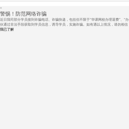
×
警惕！防范网络诈骗
近日我司部分学员接到诈骗电话、诈骗快递，包括但不限于“华课网校办理退费”、“办
伙通过非法手段获取到学员信息，诱导学员，实施诈骗。如有遇以上情况，请勿相信
我已了解