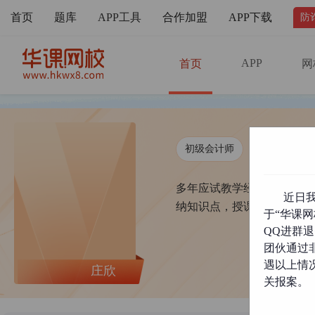
首页
题库
APP工具
合作加盟
APP下载
防
APP
首页
网
初级会计师
中级会计师
多年应试教学经验及企业财
近日
纳知识点，授课通俗易懂，
于“华课网
QQ进群
团伙通过
遇以上情
庄欣
关报案。