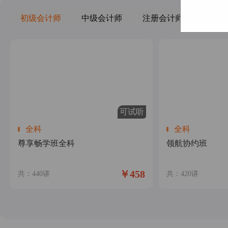
初级会计师
中级会计师
注册会计师
经济师
可试听
全科
全科
尊享畅学班全科
领航协约班
￥458
共：440讲
共：420讲