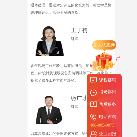
通俗处理，通过对知识点的化繁为简，帮助学员快
速理解记忆，深受学员的喜欢。
王子初
讲师
新人优惠券
多年现场工作经验，从事油田类、矿采类智能化工
程、plc设计及现场设备安装调试等工作，在岗位上
课程咨询
积累了很多工程方面的经验。
报考咨询
缴广才
售后服务
讲师
电话咨询
400-805-0075
以其高屋建瓴的管理讲解方式，给学生们带来了醍
企业团报