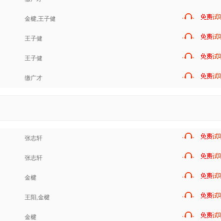
金楗,王子健
王子健
王子健
缴广才
张志轩
张志轩
金楗
王阳,金楗
金楗