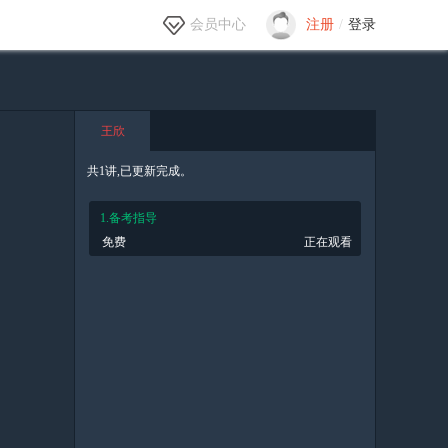
会员中心
注册
/
登录
王欣
共1讲,已更新完成。
1.备考指导
免费
正在观看