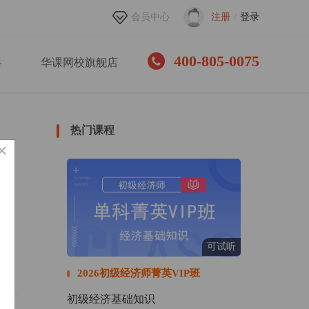
会员中心
注册
/
登录
400-805-0075
料
华课网校旗舰店
热门课程
×
可试听
法，
证
2026初级经济师菁英VIP班
初级经济基础知识