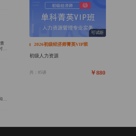
可试听
未查
2026初级经济师菁英VIP班
时间
初级人力资源
￥880
共：85讲
载和查