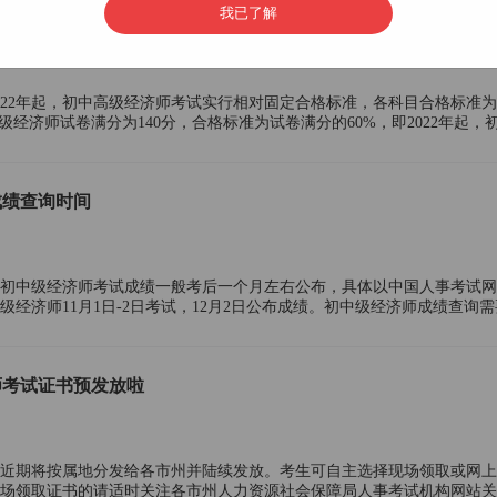
我已了解
合格分数线
022年起，初中高级经济师考试实行相对固定合格标准，各科目合格标准
级经济师试卷满分为140分，合格标准为试卷满分的60%，即2022年起，
为84分!
成绩查询时间
初中级经济师考试成绩一般考后一个月左右公布，具体以中国人事考试网
中级经济师11月1日-2日考试，12月2日公布成绩。初中级经济师成绩查询
师考试成绩查询仅需知道报名时登录的中国人
师考试证书预发放啦
证书近期将按属地分发给各市州并陆续发放。考生可自主选择现场领取或网
场领取证书的请适时关注各市州人力资源社会保障局人事考试机构网站关