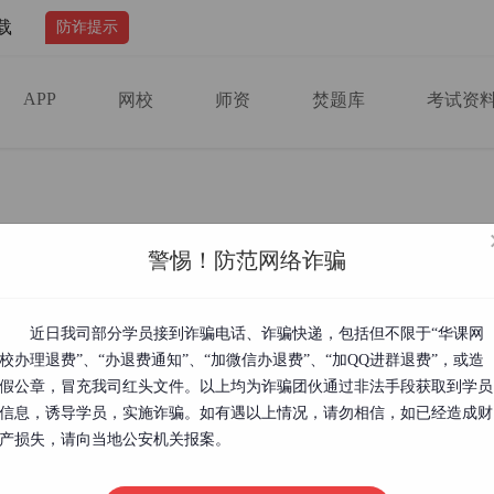
载
防诈提示
APP
网校
师资
焚题库
考试资
考试时间
警惕！防范网络诈骗
办法
近日我司部分学员接到诈骗电话、诈骗快递，包括但不限于“华课网
校办理退费”、“办退费通知”、“加微信办退费”、“加QQ进群退费”，或造
假公章，冒充我司红头文件。以上均为诈骗团伙通过非法手段获取到学员
信息，诱导学员，实施诈骗。如有遇以上情况，请勿相信，如已经造成财
初级、中级经济专业技术资格考试成绩实行2年为一个周期的滚动管理方
两个考试年度内通过全部应试科目，方可取得相应级别经济专业技术资格
产损失，请向当地公安机关报案。
试一次性报了两科，只过了一科怎么办?初中级经济师成绩