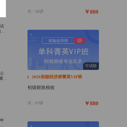
￥880
共：66讲
为试
初中
可试听
公
2026初级经济师菁英VIP班
需要提
初级财政税收
￥880
共：83讲
上申
于