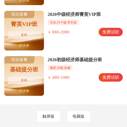
经济师
2026中级经济师菁英VIP班
组合套餐
庄欣,付子健,李开源
菁英VIP班
880-2080
免费试听
￥
全科
经济师
2026初级经济师基础提分班
组合套餐
魏星,刘顺,徐娜
基础提分班
480-1080
免费试听
￥
全科
经济师
触屏版
电脑版