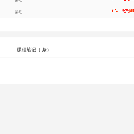
梁毛
梁毛
课程笔记（
条）