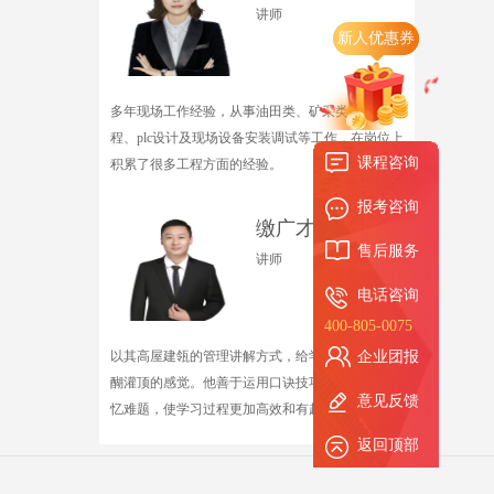
讲师
新人优惠券
多年现场工作经验，从事油田类、矿采类智能化工
程、plc设计及现场设备安装调试等工作，在岗位上
课程咨询
积累了很多工程方面的经验。
报考咨询
缴广才
售后服务
讲师
电话咨询
400-805-0075
以其高屋建瓴的管理讲解方式，给学生们带来了醍
企业团报
醐灌顶的感觉。他善于运用口诀技巧来巧妙解决记
意见反馈
忆难题，使学习过程更加高效和有趣‌。
返回顶部