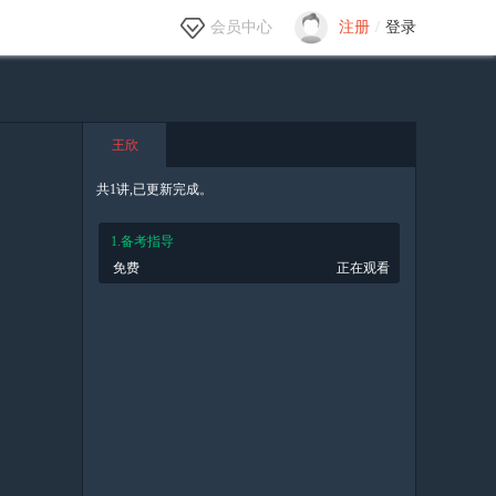
会员中心
注册
/
登录
王欣
共1讲,已更新完成。
1.备考指导
免费
正在观看