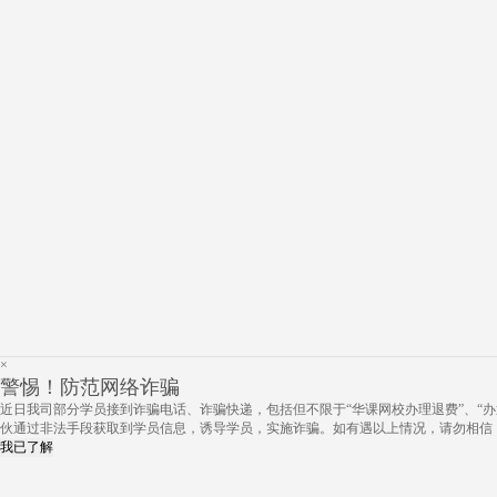
×
警惕！防范网络诈骗
近日我司部分学员接到诈骗电话、诈骗快递，包括但不限于“华课网校办理退费”、“办
伙通过非法手段获取到学员信息，诱导学员，实施诈骗。如有遇以上情况，请勿相信
我已了解