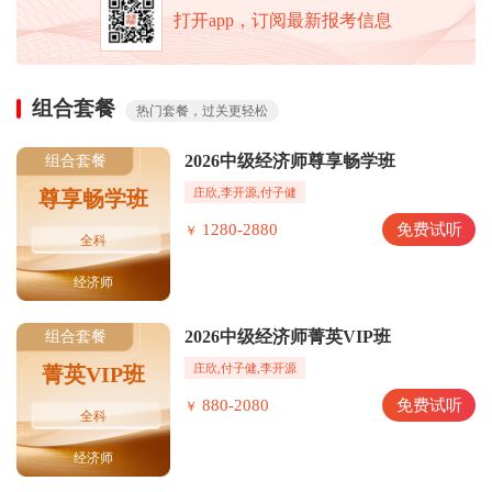
打开app，订阅最新报考信息
组合套餐
热门套餐，过关更轻松
2026中级经济师尊享畅学班
组合套餐
庄欣,李开源,付子健
尊享畅学班
1280-2880
免费试听
￥
全科
经济师
2026中级经济师菁英VIP班
组合套餐
庄欣,付子健,李开源
菁英VIP班
880-2080
免费试听
￥
全科
经济师