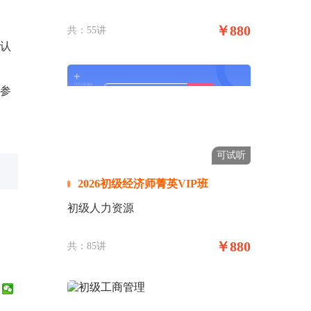
￥880
共：55讲
请认
点参
可试听
！
2026初级经济师菁英VIP班
初级人力资源
￥880
共：85讲