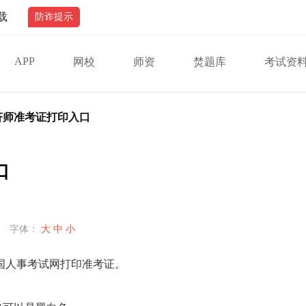
载
防诈提示
APP
网校
师资
焚题库
考试资
经济师准考证打印入口
口
字体：
大
中
小
国人事考试网打印准考证。