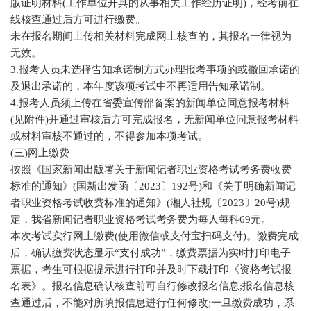
版证明材料(工作单位开具的从事相关工作经历证明)，经考前在
线核查通过后方可进行缴费。
未在报名期间上传相关材料完成网上核查的，其报名一律视为
无效。
3.报考人员未选择告知承诺制方式办理报考事项的或撤回承诺的
及退出承诺的，本年度该项考试中不再适用告知承诺制。
4.报考人员须上传在省委宣传部备案的新闻单位同意报考材料
(见附件)并通过审核后方可完成报名，无新闻单位同意报考材料
或材料审核不通过的，不得参加本项考试。
(三)网上缴费
按照《国家新闻出版署关于新闻记者职业资格考试考务费收费
标准的通知》(国新出发函〔2023〕192号)和《关于明确新闻记
者职业资格考试收费标准的通知》(湘人社规〔2023〕20号)规
定，我省新闻记者职业资格考试考务费为每人每科69元。
本次考试实行网上缴费(使用微信或支付宝扫码支付)。缴费完成
后，确认缴费状态显示“支付成功”，缴费票据为实时打印电子
票据，考生可根据提示进行打印并及时下载打印《资格考试报
名表》。报名信息确认核查前可自行修改报名信息;报名信息核
查通过后，不能对所填报信息进行任何修改;一旦缴费成功，系