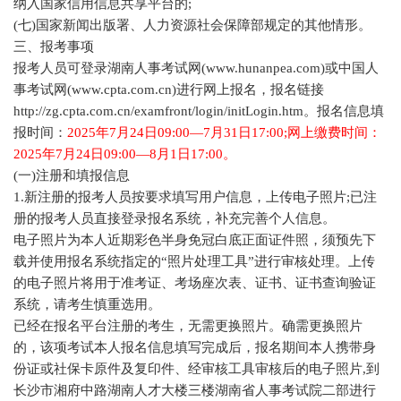
纳入国家信用信息共享平台的;
(七)国家新闻出版署、人力资源社会保障部规定的其他情形。
三、报考事项
报考人员可登录湖南人事考试网(www.hunanpea.com)或中国人
事考试网(www.cpta.com.cn)进行网上报名，报名链接
http://zg.cpta.com.cn/examfront/login/initLogin.htm。报名信息填
报时间：
2025年7月24日09:00—7月31日17:00;网上缴费时间：
2025年7月24日09:00—8月1日17:00。
(一)注册和填报信息
1.新注册的报考人员按要求填写用户信息，上传电子照片;已注
册的报考人员直接登录报名系统，补充完善个人信息。
电子照片为本人近期彩色半身免冠白底正面证件照，须预先下
载并使用报名系统指定的“照片处理工具”进行审核处理。上传
的电子照片将用于准考证、考场座次表、证书、证书查询验证
系统，请考生慎重选用。
已经在报名平台注册的考生，无需更换照片。确需更换照片
的，该项考试本人报名信息填写完成后，报名期间本人携带身
份证或社保卡原件及复印件、经审核工具审核后的电子照片,到
长沙市湘府中路湖南人才大楼三楼湖南省人事考试院二部进行