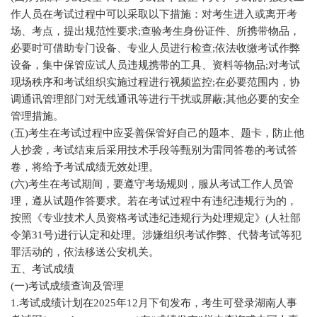
作人员在考试过程中可以采取以下措施：对考生进入或离开考
场、考点，提出规范性要求;查验考生身份证件、所携带物品，
必要时可借助专门设备、专业人员进行检查;依法收缴考试作弊
设备，集中保管应试人员违规携带的工具、资料等物品;对考试
现场秩序和考试组织实施过程进行视频监控;在必要范围内，协
调通讯管理部门对无线通讯等进行干扰或屏蔽;其他必要的安全
管理措施。
(五)考生在考试过程中应妥善保管好自己的题本、题卡，防止他
人抄袭，考试结束后采用技术手段等甄别为雷同答卷的考试答
卷，将给予考试成绩无效处理。
(六)考生在考试期间，要遵守考场规则，服从考试工作人员管
理，遵从试题作答要求。若在考试过程中有违纪违规行为的，
按照《专业技术人员资格考试违纪违规行为处理规定》(人社部
令第31号)进行认定和处理。涉嫌组织考试作弊、代替考试等犯
罪活动的，依法移送公安机关。
五、考试成绩
(一)考试成绩查询及管理
1.考试成绩计划在2025年12月下旬发布，考生可登录湖南人事