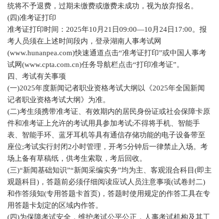
统将不予退费，过期未缴费或缴费未成功，视为放弃报名。
(四)准考证打印
准考证打印时间：2025年10月21日09:00—10月24日17:00。报
考人员须在上述时间段内，登录湖南人事考试网
(www.hunanpea.com)快速通道点击“准考证打印”或中国人事考
试网(www.cpta.com.cn)任务导航栏点击“打印准考证”。
四、考试有关事项
(一)2025年度新闻记者职业资格考试大纲以《2025年全国新闻
记者职业资格考试大纲》为准。
(二)考生须携带准考证、有效期内的居民身份证或社会保障卡原
件和准考证上允许的考试用具参加考试;不得将手机、智能手
表、智能手环、蓝牙耳机等具有通信存储功能的电子设备带至
座位;考试实行封闭2小时管理，开考5分钟后一律禁止入场。考
场上备有草稿纸，供考生索取，考后回收。
(三)“新闻基础知识”“新闻采编实务”均为主、客观混合科目(即主
观题科目)，答题前必须仔细阅读应试人员注意事项(试卷封二)
和作答须知(专用答题卡首页)，答题时使用规定的作答工具在专
用答题卡划定的区域内作答。
(四)为保障考试安全，维护考试公平公正，人事考试机构及其工