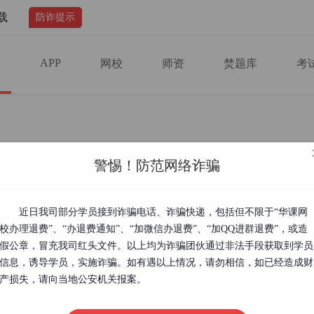
载
防诈提示
APP
页
网校
师资
焚题库
考
考试时间
警惕！防范网络诈骗
证报名时间
近日我司部分学员接到诈骗电话、诈骗快递，包括但不限于“华课网
校办理退费”、“办退费通知”、“加微信办退费”、“加QQ进群退费”，或造
假公章，冒充我司红头文件。以上均为诈骗团伙通过非法手段获取到学员
信息，诱导学员，实施诈骗。如有遇以上情况，请勿相信，如已经造成财
证上半年报名时间从1月7日开始，截止时间各地是不同的，考试时间是在3月8
月4日左右报名，9月13日考试。2025教师资格证报名流程步骤1、登录注
产损失，请向当地公安机关报案。
学教师资格考试网”，考生须认真阅读、充分