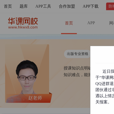
首页
题库
APP工具
合作加盟
APP下载
防
APP
首页
网
出版专业资格
授课知识点明确，语言简洁
近日
知识难点，能激发引导学员
于“华课网
QQ进群
团伙通过
遇以上情
赵老师
关报案。