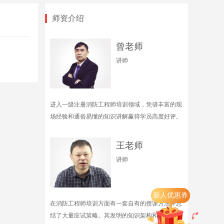
时长 37:00
师资介绍
26.建筑及设备防爆
时长 29:43
曾老师
27.建筑保温与内部装修（一）
讲师
时长 63:10
28.建筑保温与内部装修（二）
时长 62:32
进入一级注册消防工程师培训领域，凭借丰富的现
场经验和通俗易懂的知识讲解赢得学员高度好评。
29.典型场所或部位防火设计（一）
时长 58:57
王老师
30.典型场所或部位防火设计（二）
讲师
时长 67:09
31.典型场所或部位防火设计（三）
新人优惠券
时长 46:16
在消防工程师培训方面有一套自有的授课方法并总
结了大量应试策略。其发明的知识架构和“三维模
32.典型场所或部位防火设计（四）