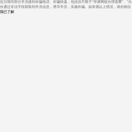
近日我司部分学员接到诈骗电话、诈骗快递，包括但不限于“华课网校办理退费”、“办
伙通过非法手段获取到学员信息，诱导学员，实施诈骗。如有遇以上情况，请勿相信
我已了解