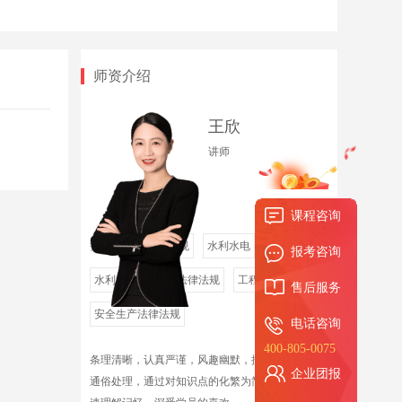
12.第七章-建设工程质量法律制度（一）
时长 21:37
师资介绍
13.第七章-建设工程质量法律制度（二）
时长 23:33
王欣
14.第八章-建设工程环境保护和历史文化遗产保
讲师
时长 20:51
护法律制度
15.第九章-建设工程劳动保障法律制度
课程咨询
时长 30:24
授课领域
工程法规
水利水电
报考咨询
16.第十章-建设工程争议解决法律制度
水利水电工程
法律法规
工程法规
售后服务
时长 41:59
安全生产法律法规
电话咨询
400-805-0075
条理清晰，认真严谨，风趣幽默，擅于将复杂问题
企业团报
通俗处理，通过对知识点的化繁为简，帮助学员快