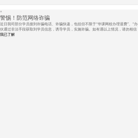
×
警惕！防范网络诈骗
近日我司部分学员接到诈骗电话、诈骗快递，包括但不限于“华课网校办理退费”、“办
伙通过非法手段获取到学员信息，诱导学员，实施诈骗。如有遇以上情况，请勿相信
我已了解