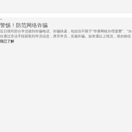
×
警惕！防范网络诈骗
近日我司部分学员接到诈骗电话、诈骗快递，包括但不限于“华课网校办理退费”、“办
伙通过非法手段获取到学员信息，诱导学员，实施诈骗。如有遇以上情况，请勿相信
我已了解