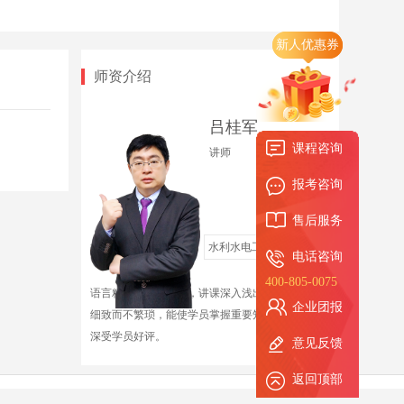
12.第三篇-第十一章-施工进度管理（二）
新人优惠券
时长 32:19
师资介绍
13.第三篇-第十二章-施工质量管理
时长 39:47
吕桂军
课程咨询
14.第三篇-第十三章-施工成本管理、第十四章-
讲师
时长 42:36
施工安全管理
报考咨询
15.第三篇-第十五章-绿色建造及施工现场环境管
售后服务
时长 15:44
理
授课领域
水利水电
水利水电工程
电话咨询
400-805-0075
语言精练，善于总结，讲课深入浅出，图文并茂，
企业团报
细致而不繁琐，能使学员掌握重要知识点和考点，
深受学员好评。
意见反馈
返回顶部