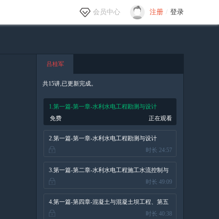
会员中心
注册
/
登录
吕桂军
共15讲,已更新完成。
1.第一篇-第一章-水利水电工程勘测与设计
免费
正在观看
（一）
2.第一篇-第一章-水利水电工程勘测与设计
时长 24:57
（二）
3.第一篇-第二章-水利水电工程施工水流控制与
时长 49:09
基础处理、第三章-土石方与土石坝工程
4.第一篇-第四章-混凝土与混凝土坝工程、第五
时长 40:38
章-堤防与河湖疏浚工程、第六章-水闸、泵站与